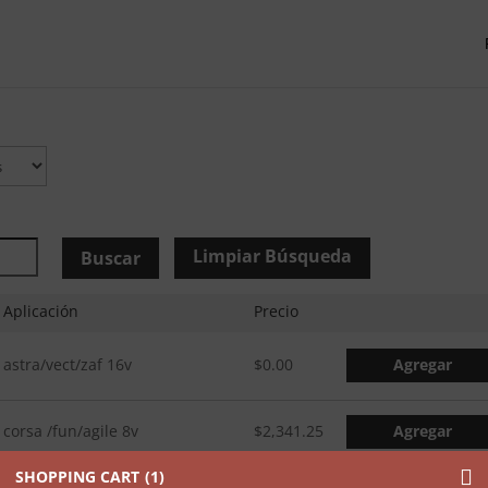
Limpiar Búsqueda
Buscar
Aplicación
Precio
astra/vect/zaf 16v
$
0.00
Agregar
corsa /fun/agile 8v
$
2,341.25
Agregar
SHOPPING CART
1